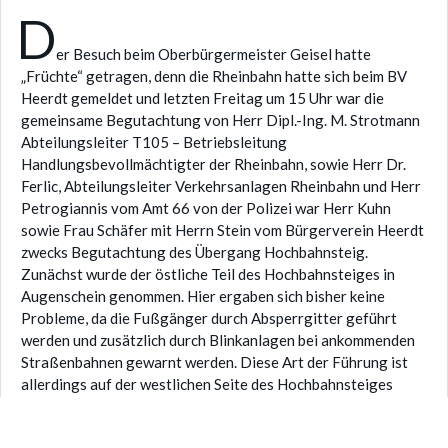
D
er Besuch beim Oberbürgermeister Geisel hatte
„Früchte“ getragen, denn die Rheinbahn hatte sich beim BV
Heerdt gemeldet und letzten Freitag um 15 Uhr war die
gemeinsame Begutachtung von Herr Dipl.-Ing. M. Strotmann
Abteilungsleiter T105 – Betriebsleitung
Handlungsbevollmächtigter der Rheinbahn, sowie Herr Dr.
Ferlic, Abteilungsleiter Verkehrsanlagen Rheinbahn und Herr
Petrogiannis vom Amt 66 von der Polizei war Herr Kuhn
sowie Frau Schäfer mit Herrn Stein vom Bürgerverein Heerdt
zwecks Begutachtung des Übergang Hochbahnsteig.
Zunächst wurde der östliche Teil des Hochbahnsteiges in
Augenschein genommen. Hier ergaben sich bisher keine
Probleme, da die Fußgänger durch Absperrgitter geführt
werden und zusätzlich durch Blinkanlagen bei ankommenden
Straßenbahnen gewarnt werden. Diese Art der Führung ist
allerdings auf der westlichen Seite des Hochbahnsteiges
nicht möglich. Der dafür notwendige Platz ist durch die
Straßenführung nicht gegeben. Es fehlt einfach an Breite.