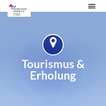
Skip
to
main
content
Tourismus &
Erholung