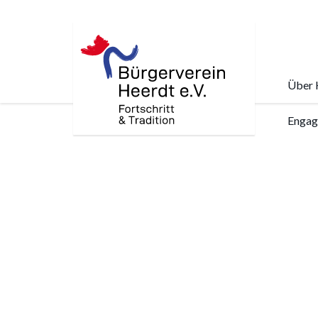
Über 
Skip
Engag
to
main
content