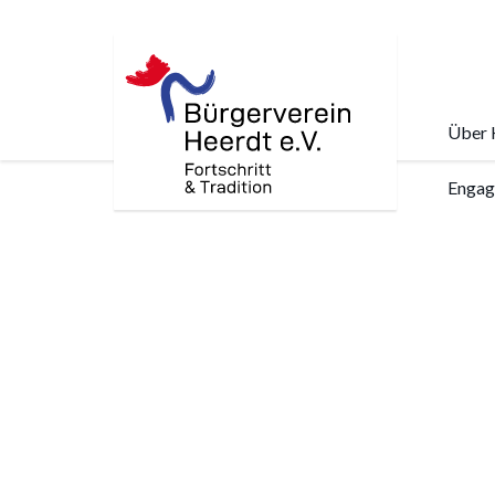
Über 
Skip
Engag
to
main
content