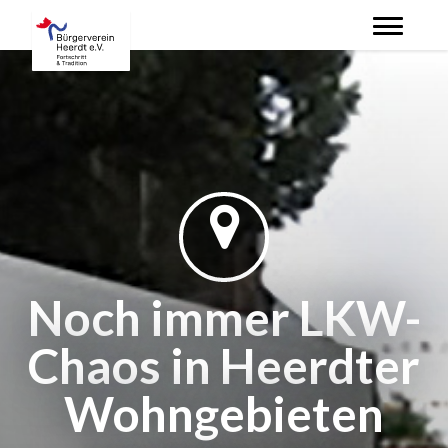
Skip
to
main
content
Noch immer LKW-
Chaos in Heerdter
Wohngebieten